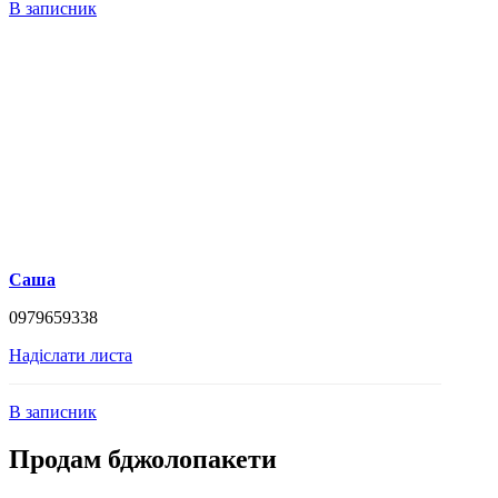
В записник
Саша
0979659338
Надіслати листа
В записник
Продам бджолопакети