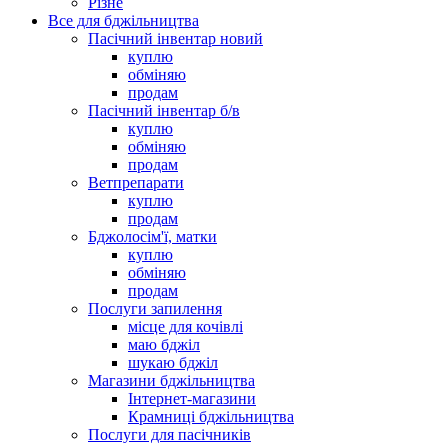
Різне
Все для бджільництва
Пасічний інвентар новий
куплю
обміняю
продам
Пасічний інвентар б/в
куплю
обміняю
продам
Ветпрепарати
куплю
продам
Бджолосім'ї, матки
куплю
обміняю
продам
Послуги запилення
місце для кочівлі
маю бджіл
шукаю бджіл
Магазини бджільництва
Інтернет-магазини
Крамниці бджільництва
Послуги для пасічників