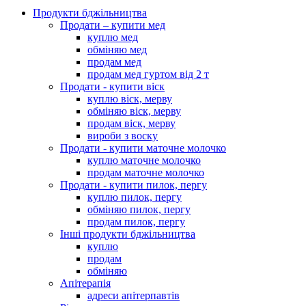
Продукти бджільництва
Продати – купити мед
куплю мед
обміняю мед
продам мед
продам мед гуртом від 2 т
Продати - купити віск
куплю віск, мерву
обміняю віск, мерву
продам віск, мерву
вироби з воску
Продати - купити маточне молочко
куплю маточне молочко
продам маточне молочко
Продати - купити пилок, пергу
куплю пилок, пергу
обміняю пилок, пергу
продам пилок, пергу
Інші продукти бджільництва
куплю
продам
обміняю
Апітерапія
адреси апітерпавтів