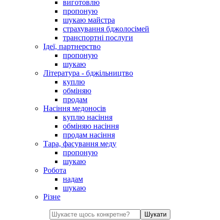
виготовлю
пропоную
шукаю майстра
страхування бджолосімей
транспортні послуги
Ідеї, партнерство
пропоную
шукаю
Література - бджільництво
куплю
обміняю
продам
Насіння медоносів
куплю насіння
обміняю насіння
продам насіння
Тара, фасування меду
пропоную
шукаю
Робота
надам
шукаю
Різне
Шукати