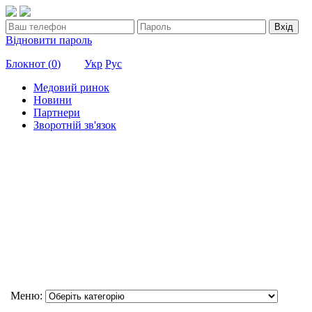
Вхід
Відновити пароль
Блокнот (
0
)
Укр
Рус
Медовий ринок
Новини
Партнери
Зворотній зв'язок
Меню: