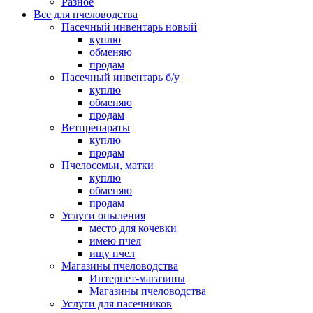
Разное
Все для пчеловодства
Пасечный инвентарь новый
куплю
обменяю
продам
Пасечный инвентарь б/у
куплю
обменяю
продам
Ветпрепараты
куплю
продам
Пчелосемьи, матки
куплю
обменяю
продам
Услуги опыления
место для кочевки
имею пчел
ищу пчел
Магазины пчеловодства
Интернет-магазины
Магазины пчеловодства
Услуги для пасечников