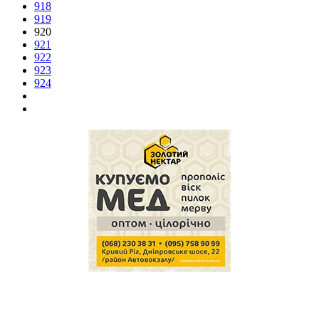
918
919
920
921
922
923
924