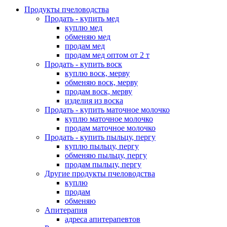
Продукты пчеловодства
Продать - купить мед
куплю мед
обменяю мед
продам мед
продам мед оптом от 2 т
Продать - купить воск
куплю воск, мерву
обменяю воск, мерву
продам воск, мерву
изделия из воска
Продать - купить маточное молочко
куплю маточное молочко
продам маточное молочко
Продать - купить пыльцу, пергу
куплю пыльцу, пергу
обменяю пыльцу, пергу
продам пыльцу, пергу
Другие продукты пчеловодства
куплю
продам
обменяю
Апитерапия
адреса апитерапевтов