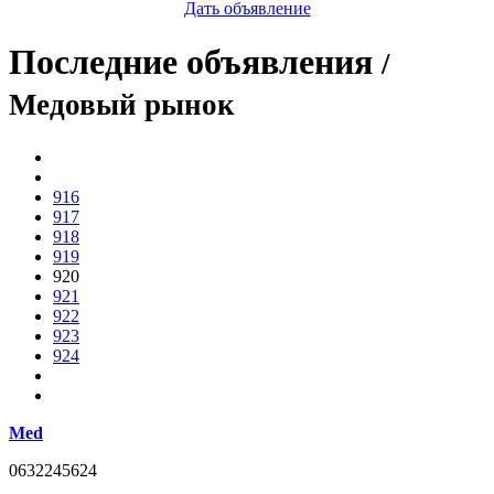
Дать объявление
Последние объявления
/
Медовый рынок
916
917
918
919
920
921
922
923
924
Med
0632245624