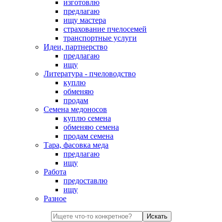
изготовлю
предлагаю
ищу мастера
страхование пчелосемей
транспортные услуги
Идеи, партнерство
предлагаю
ищу
Литература - пчеловодство
куплю
обменяю
продам
Семена медоносов
куплю семена
обменяю семена
продам семена
Тара, фасовка меда
предлагаю
ищу
Работа
предоставлю
ищу
Разное
Искать