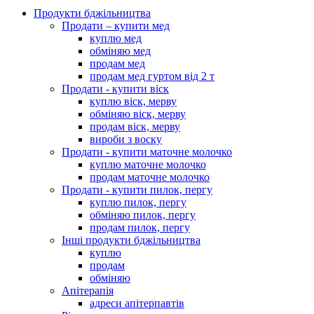
Продукти бджільництва
Продати – купити мед
куплю мед
обміняю мед
продам мед
продам мед гуртом від 2 т
Продати - купити віск
куплю віск, мерву
обміняю віск, мерву
продам віск, мерву
вироби з воску
Продати - купити маточне молочко
куплю маточне молочко
продам маточне молочко
Продати - купити пилок, пергу
куплю пилок, пергу
обміняю пилок, пергу
продам пилок, пергу
Інші продукти бджільництва
куплю
продам
обміняю
Апітерапія
адреси апітерпавтів