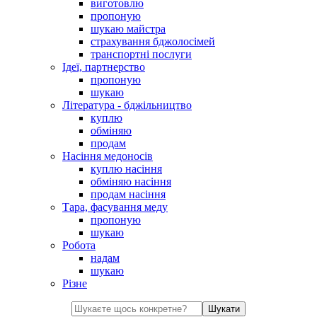
виготовлю
пропоную
шукаю майстра
страхування бджолосімей
транспортні послуги
Ідеї, партнерство
пропоную
шукаю
Література - бджільництво
куплю
обміняю
продам
Насіння медоносів
куплю насіння
обміняю насіння
продам насіння
Тара, фасування меду
пропоную
шукаю
Робота
надам
шукаю
Різне
Шукати