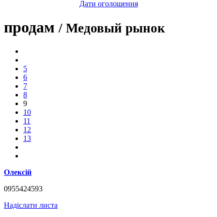
Дати оголошення
продам
/ Медовый рынок
5
6
7
8
9
10
11
12
13
Олексій
0955424593
Надіслати листа