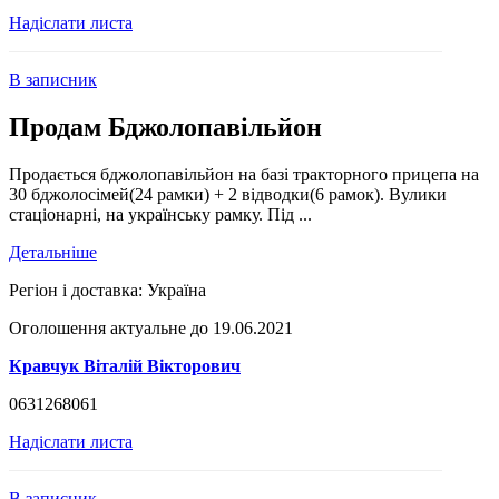
Надіслати листа
В записник
Продам Бджолопавільйон
Продається бджолопавільйон на базі тракторного прицепа на
30 бджолосімей(24 рамки) + 2 відводки(6 рамок). Вулики
стаціонарні, на українську рамку. Під ...
Детальніше
Регіон і доставка:
Україна
Оголошення актуальне до 19.06.2021
Кравчук Віталій Вікторович
0631268061
Надіслати листа
В записник