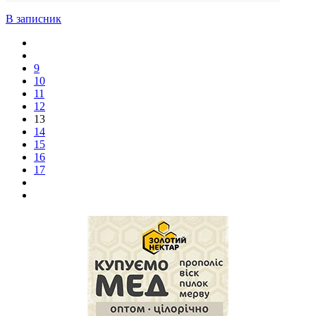
В записник
9
10
11
12
13
14
15
16
17