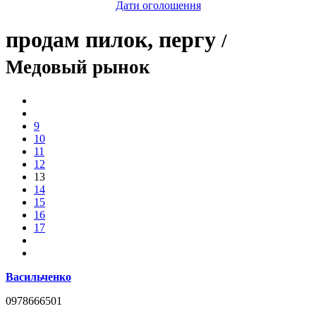
Дати оголошення
продам пилок, пергу
/
Медовый рынок
9
10
11
12
13
14
15
16
17
Васильченко
0978666501