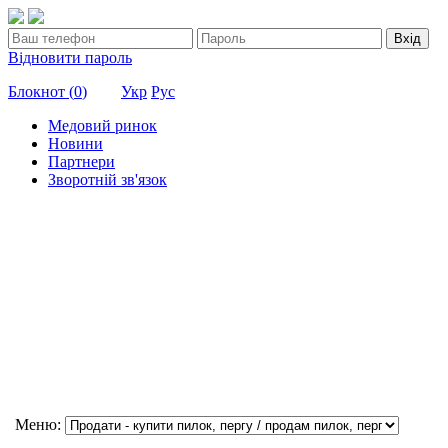
Вхід
Відновити пароль
Блокнот (
0
)
Укр
Рус
Медовий ринок
Новини
Партнери
Зворотній зв'язок
Меню: