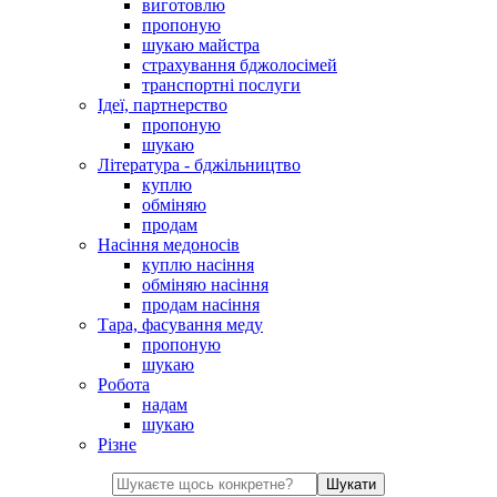
виготовлю
пропоную
шукаю майстра
страхування бджолосімей
транспортні послуги
Ідеї, партнерство
пропоную
шукаю
Література - бджільництво
куплю
обміняю
продам
Насіння медоносів
куплю насіння
обміняю насіння
продам насіння
Тара, фасування меду
пропоную
шукаю
Робота
надам
шукаю
Різне
Шукати