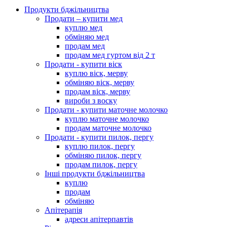
Продукти бджільництва
Продати – купити мед
куплю мед
обміняю мед
продам мед
продам мед гуртом від 2 т
Продати - купити віск
куплю віск, мерву
обміняю віск, мерву
продам віск, мерву
вироби з воску
Продати - купити маточне молочко
куплю маточне молочко
продам маточне молочко
Продати - купити пилок, пергу
куплю пилок, пергу
обміняю пилок, пергу
продам пилок, пергу
Інші продукти бджільництва
куплю
продам
обміняю
Апітерапія
адреси апітерпавтів