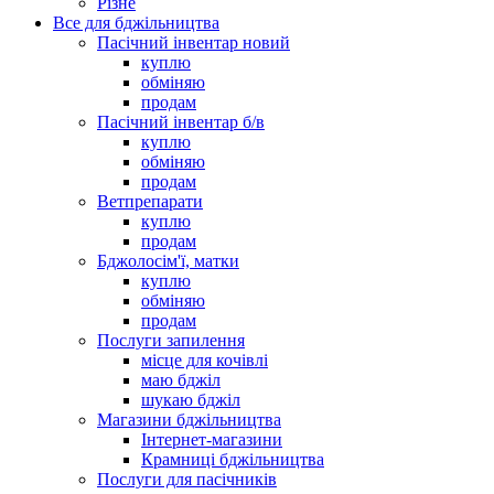
Різне
Все для бджільництва
Пасічний інвентар новий
куплю
обміняю
продам
Пасічний інвентар б/в
куплю
обміняю
продам
Ветпрепарати
куплю
продам
Бджолосім'ї, матки
куплю
обміняю
продам
Послуги запилення
місце для кочівлі
маю бджіл
шукаю бджіл
Магазини бджільництва
Інтернет-магазини
Крамниці бджільництва
Послуги для пасічників