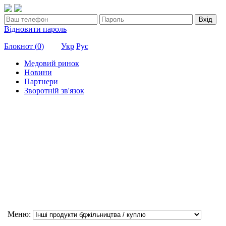
Вхід
Відновити пароль
Блокнот (
0
)
Укр
Рус
Медовий ринок
Новини
Партнери
Зворотній зв'язок
Меню: