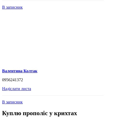
В записник
Валентина Колтак
0956241372
Надіслати листа
В записник
Куплю прополіс у крихтах