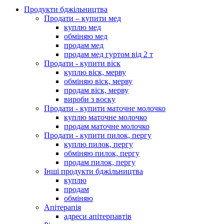
Продукти бджільництва
Продати – купити мед
куплю мед
обміняю мед
продам мед
продам мед гуртом від 2 т
Продати - купити віск
куплю віск, мерву
обміняю віск, мерву
продам віск, мерву
вироби з воску
Продати - купити маточне молочко
куплю маточне молочко
продам маточне молочко
Продати - купити пилок, пергу
куплю пилок, пергу
обміняю пилок, пергу
продам пилок, пергу
Інші продукти бджільництва
куплю
продам
обміняю
Апітерапія
адреси апітерпавтів