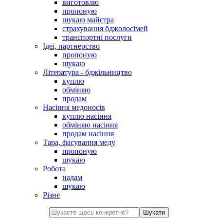
виготовлю
пропоную
шукаю майстра
страхування бджолосімей
транспортні послуги
Ідеї, партнерство
пропоную
шукаю
Література - бджільництво
куплю
обміняю
продам
Насіння медоносів
куплю насіння
обміняю насіння
продам насіння
Тара, фасування меду
пропоную
шукаю
Робота
надам
шукаю
Різне
Шукати