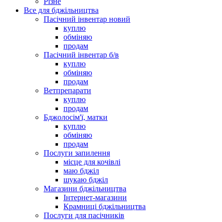
Різне
Все для бджільництва
Пасічний інвентар новий
куплю
обміняю
продам
Пасічний інвентар б/в
куплю
обміняю
продам
Ветпрепарати
куплю
продам
Бджолосім'ї, матки
куплю
обміняю
продам
Послуги запилення
місце для кочівлі
маю бджіл
шукаю бджіл
Магазини бджільництва
Інтернет-магазини
Крамниці бджільництва
Послуги для пасічників