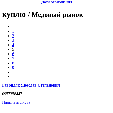
Дати оголошення
куплю
/ Медовый рынок
1
2
3
4
5
6
7
8
9
Гавриляк Ярослав Степанович
0957358447
Надіслати листа