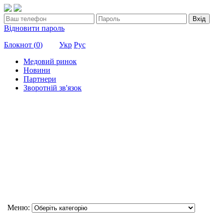
Вхід
Відновити пароль
Блокнот (
0
)
Укр
Рус
Медовий ринок
Новини
Партнери
Зворотній зв'язок
Меню: