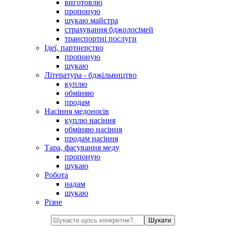
виготовлю
пропоную
шукаю майстра
страхування бджолосімей
транспортні послуги
Ідеї, партнерство
пропоную
шукаю
Література - бджільництво
куплю
обміняю
продам
Насіння медоносів
куплю насіння
обміняю насіння
продам насіння
Тара, фасування меду
пропоную
шукаю
Робота
надам
шукаю
Різне
Шукати