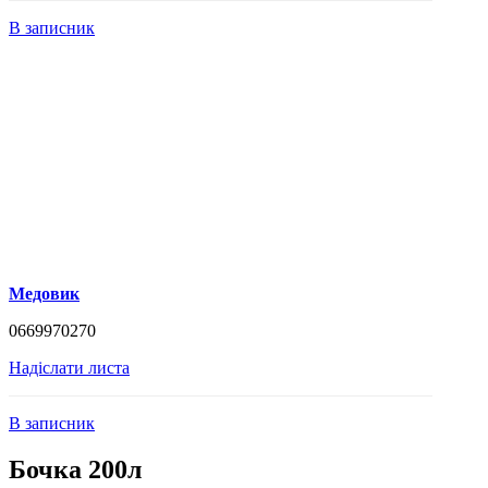
В записник
Медовик
0669970270
Надіслати листа
В записник
Бочка 200л