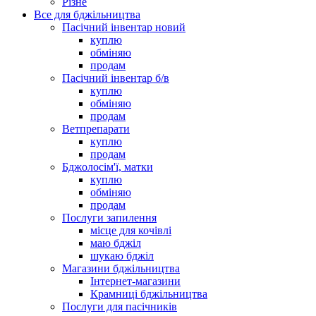
Різне
Все для бджільництва
Пасічний інвентар новий
куплю
обміняю
продам
Пасічний інвентар б/в
куплю
обміняю
продам
Ветпрепарати
куплю
продам
Бджолосім'ї, матки
куплю
обміняю
продам
Послуги запилення
місце для кочівлі
маю бджіл
шукаю бджіл
Магазини бджільництва
Інтернет-магазини
Крамниці бджільництва
Послуги для пасічників