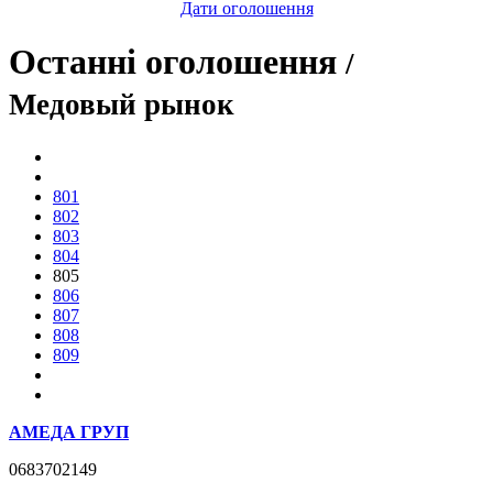
Дати оголошення
Останні оголошення
/
Медовый рынок
801
802
803
804
805
806
807
808
809
АМЕДА ГРУП
0683702149