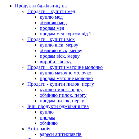
Продукти бджільництва
Продати – купити мед
куплю мед
обміняю мед
продам мед
продам мед гуртом від 2 т
Продати - купити віск
куплю віск, мерву
обміняю віск, мерву
продам віск, мерву
вироби з воску
Продати - купити маточне молочко
куплю маточне молочко
продам маточне молочко
Продати - купити пилок, пергу
куплю пилок, пергу
обміняю пилок, пергу
продам пилок, пергу
Інші продукти бджільництва
куплю
продам
обміняю
Апітерапія
адреси апітерпавтів