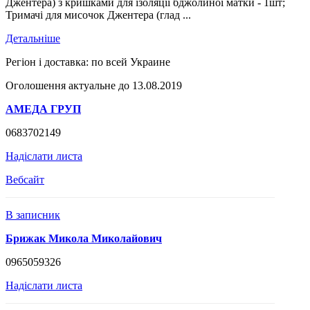
Джентера) з кришками для ізоляції бджолиної матки - 1шт;
Тримачі для мисочок Джентера (глад ...
Детальніше
Регіон і доставка:
по всей Украине
Оголошення актуальне до 13.08.2019
АМЕДА ГРУП
0683702149
Надіслати листа
Вебсайт
В записник
Брижак Микола Миколайович
0965059326
Надіслати листа