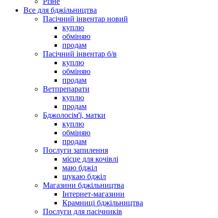
Різне
Все для бджільництва
Пасічний інвентар новий
куплю
обміняю
продам
Пасічний інвентар б/в
куплю
обміняю
продам
Ветпрепарати
куплю
продам
Бджолосім'ї, матки
куплю
обміняю
продам
Послуги запилення
місце для кочівлі
маю бджіл
шукаю бджіл
Магазини бджільництва
Інтернет-магазини
Крамниці бджільництва
Послуги для пасічників