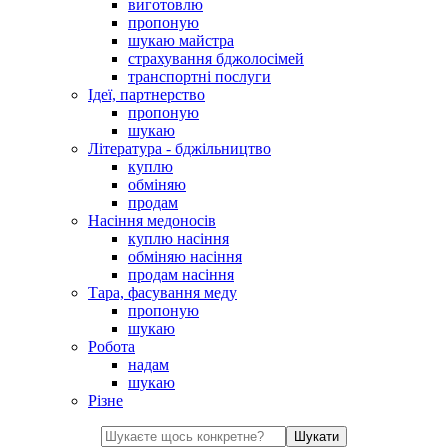
виготовлю
пропоную
шукаю майстра
страхування бджолосімей
транспортні послуги
Ідеї, партнерство
пропоную
шукаю
Література - бджільництво
куплю
обміняю
продам
Насіння медоносів
куплю насіння
обміняю насіння
продам насіння
Тара, фасування меду
пропоную
шукаю
Робота
надам
шукаю
Різне
Шукати