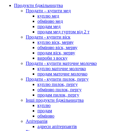
Продукти бджільництва
Продати – купити мед
куплю мед
обміняю мед
продам мед
продам мед гуртом від 2 т
Продати - купити віск
куплю віск, мерву
обміняю віск, мерву
продам віск, мерву
вироби з воску
Продати - купити маточне молочко
куплю маточне молочко
продам маточне молочко
Продати - купити пилок, пергу
куплю пилок, пергу
обміняю пилок, пергу
продам пилок, пергу
Інші продукти бджільництва
куплю
продам
обміняю
Апітерапія
адреси апітерпавтів