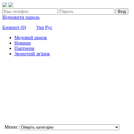
Вхід
Відновити пароль
Блокнот (
0
)
Укр
Рус
Медовий ринок
Новини
Партнери
Зворотній зв'язок
Меню: