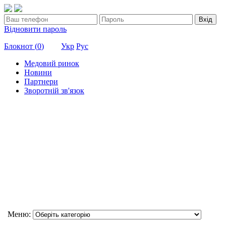
Вхід
Відновити пароль
Блокнот (
0
)
Укр
Рус
Медовий ринок
Новини
Партнери
Зворотній зв'язок
Меню: