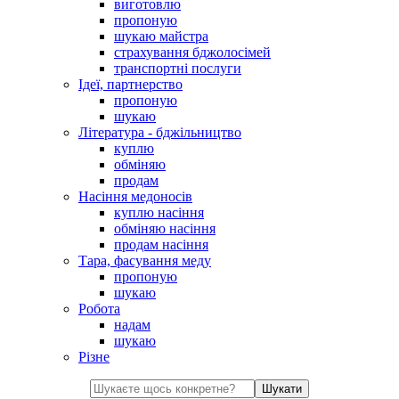
виготовлю
пропоную
шукаю майстра
страхування бджолосімей
транспортні послуги
Ідеї, партнерство
пропоную
шукаю
Література - бджільництво
куплю
обміняю
продам
Насіння медоносів
куплю насіння
обміняю насіння
продам насіння
Тара, фасування меду
пропоную
шукаю
Робота
надам
шукаю
Різне
Шукати