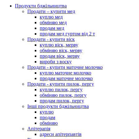
Продукти бджільництва
Продати – купити мед
куплю мед
обміняю мед
продам мед
продам мед гуртом від 2 т
Продати - купити віск
куплю віск, мерву
обміняю віск, мерву
продам віск, мерву
вироби з воску
Продати - купити маточне молочко
куплю маточне молочко
продам маточне молочко
Продати - купити пилок, пергу
куплю пилок, пергу
обміняю пилок, пергу
продам пилок, пергу
Інші продукти бджільництва
куплю
продам
обміняю
Апітерапія
адреси апітерпавтів