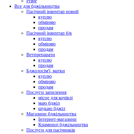
Різне
Все для бджільництва
Пасічний інвентар новий
куплю
обміняю
продам
Пасічний інвентар б/в
куплю
обміняю
продам
Ветпрепарати
куплю
продам
Бджолосім'ї, матки
куплю
обміняю
продам
Послуги запилення
місце для кочівлі
маю бджіл
шукаю бджіл
Магазини бджільництва
Інтернет-магазини
Крамниці бджільництва
Послуги для пасічників