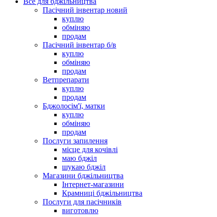
Все для бджільництва
Пасічний інвентар новий
куплю
обміняю
продам
Пасічний інвентар б/в
куплю
обміняю
продам
Ветпрепарати
куплю
продам
Бджолосім'ї, матки
куплю
обміняю
продам
Послуги запилення
місце для кочівлі
маю бджіл
шукаю бджіл
Магазини бджільництва
Інтернет-магазини
Крамниці бджільництва
Послуги для пасічників
виготовлю