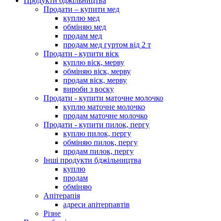
Продукти бджільництва
Продати – купити мед
куплю мед
обміняю мед
продам мед
продам мед гуртом від 2 т
Продати - купити віск
куплю віск, мерву
обміняю віск, мерву
продам віск, мерву
вироби з воску
Продати - купити маточне молочко
куплю маточне молочко
продам маточне молочко
Продати - купити пилок, пергу
куплю пилок, пергу
обміняю пилок, пергу
продам пилок, пергу
Інші продукти бджільництва
куплю
продам
обміняю
Апітерапія
адреси апітерпавтів
Різне