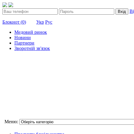
В
Вхід
Блокнот (
0
)
Укр
Рус
Медовий ринок
Новини
Партнери
Зворотній зв'язок
Меню: