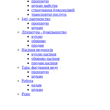
пропоную
шукаю майстра
страхування бджолосімей
транспортні послуги
Ідеї, партнерство
пропоную
шукаю
Література - бджільництво
куплю
обміняю
продам
Насіння медоносів
куплю насіння
обміняю насіння
продам насіння
Тара, фасування меду
пропоную
шукаю
Робота
надам
шукаю
Різне