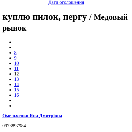
Дати оголошення
куплю пилок, пергу
/ Медовый
рынок
8
9
10
11
12
13
14
15
16
Омельченко Яна Дмитрівна
0973897984