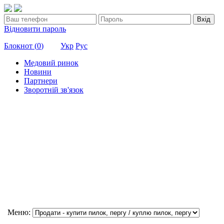
Вхід
Відновити пароль
Блокнот (
0
)
Укр
Рус
Медовий ринок
Новини
Партнери
Зворотній зв'язок
Меню: