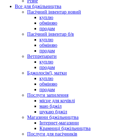
Різне
Все для бджільництва
Пасічний інвентар новий
куплю
обміняю
продам
Пасічний інвентар б/в
куплю
обміняю
продам
Ветпрепарати
куплю
продам
Бджолосім'ї, матки
куплю
обміняю
продам
Послуги запилення
місце для кочівлі
маю бджіл
шукаю бджіл
Магазини бджільництва
Інтернет-магазини
Крамниці бджільництва
Послуги для пасічників