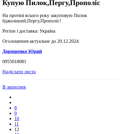
Купую Пилок,Пергу,Прополіс
На протязі всього року закуповую Пилок
бджолиний,Пергу,Прополіс!
Регіон і доставка:
Україна
Оголошення актуальне до 20.12.2024
Дорошенко Юрий
0955018081
Надіслати листа
В записник
8
9
10
11
12