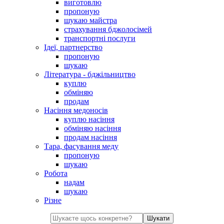
виготовлю
пропоную
шукаю майстра
страхування бджолосімей
транспортні послуги
Ідеї, партнерство
пропоную
шукаю
Література - бджільництво
куплю
обміняю
продам
Насіння медоносів
куплю насіння
обміняю насіння
продам насіння
Тара, фасування меду
пропоную
шукаю
Робота
надам
шукаю
Різне
Шукати