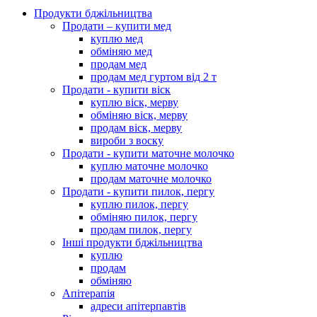
Продукти бджільництва
Продати – купити мед
куплю мед
обміняю мед
продам мед
продам мед гуртом від 2 т
Продати - купити віск
куплю віск, мерву
обміняю віск, мерву
продам віск, мерву
вироби з воску
Продати - купити маточне молочко
куплю маточне молочко
продам маточне молочко
Продати - купити пилок, пергу
куплю пилок, пергу
обміняю пилок, пергу
продам пилок, пергу
Інші продукти бджільництва
куплю
продам
обміняю
Апітерапія
адреси апітерпавтів