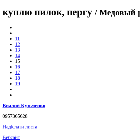
куплю пилок, пергу
/ Медовый
11
12
13
14
15
16
17
18
19
Виалий Кузьменко
0957365628
Надіслати листа
Вебсайт