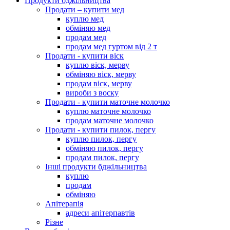
Продукти бджільництва
Продати – купити мед
куплю мед
обміняю мед
продам мед
продам мед гуртом від 2 т
Продати - купити віск
куплю віск, мерву
обміняю віск, мерву
продам віск, мерву
вироби з воску
Продати - купити маточне молочко
куплю маточне молочко
продам маточне молочко
Продати - купити пилок, пергу
куплю пилок, пергу
обміняю пилок, пергу
продам пилок, пергу
Інші продукти бджільництва
куплю
продам
обміняю
Апітерапія
адреси апітерпавтів
Різне