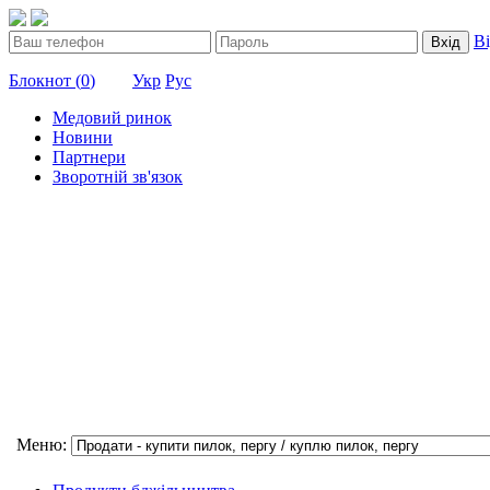
В
Вхід
Блокнот (
0
)
Укр
Рус
Медовий ринок
Новини
Партнери
Зворотній зв'язок
Меню: