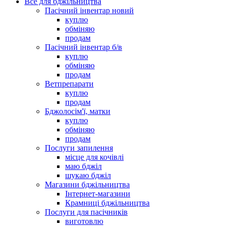
Все для бджільництва
Пасічний інвентар новий
куплю
обміняю
продам
Пасічний інвентар б/в
куплю
обміняю
продам
Ветпрепарати
куплю
продам
Бджолосім'ї, матки
куплю
обміняю
продам
Послуги запилення
місце для кочівлі
маю бджіл
шукаю бджіл
Магазини бджільництва
Інтернет-магазини
Крамниці бджільництва
Послуги для пасічників
виготовлю