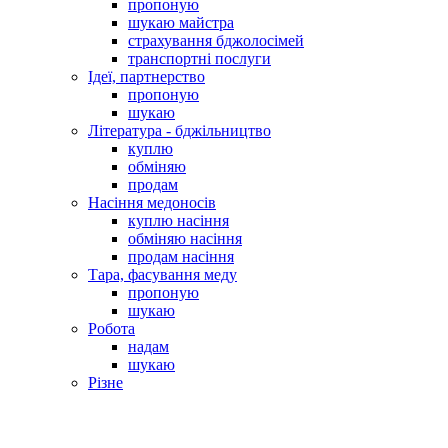
пропоную
шукаю майстра
страхування бджолосімей
транспортні послуги
Ідеї, партнерство
пропоную
шукаю
Література - бджільництво
куплю
обміняю
продам
Насіння медоносів
куплю насіння
обміняю насіння
продам насіння
Тара, фасування меду
пропоную
шукаю
Робота
надам
шукаю
Різне