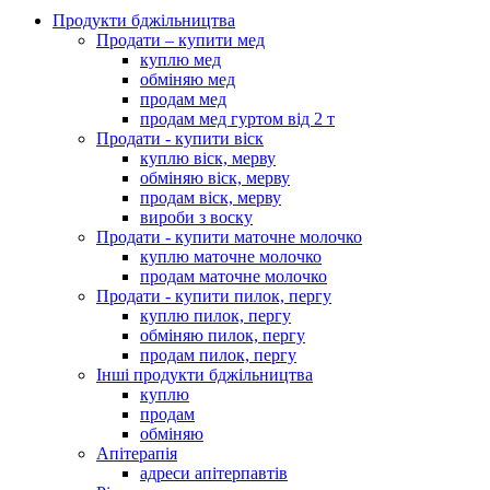
Продукти бджільництва
Продати – купити мед
куплю мед
обміняю мед
продам мед
продам мед гуртом від 2 т
Продати - купити віск
куплю віск, мерву
обміняю віск, мерву
продам віск, мерву
вироби з воску
Продати - купити маточне молочко
куплю маточне молочко
продам маточне молочко
Продати - купити пилок, пергу
куплю пилок, пергу
обміняю пилок, пергу
продам пилок, пергу
Інші продукти бджільництва
куплю
продам
обміняю
Апітерапія
адреси апітерпавтів