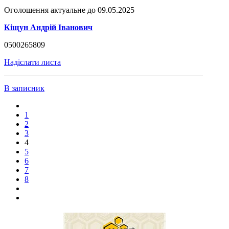
Оголошення актуальне до 09.05.2025
Кіщун Андрій Іванович
0500265809
Надіслати листа
В записник
1
2
3
4
5
6
7
8