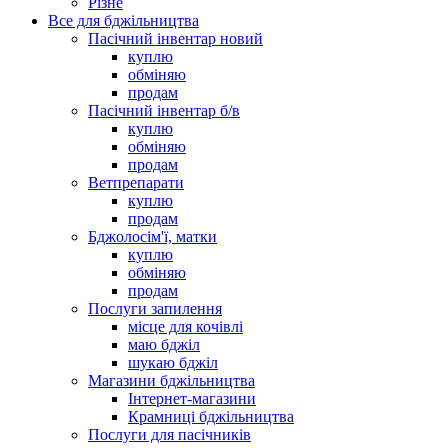
Різне
Все для бджільництва
Пасічний інвентар новий
куплю
обміняю
продам
Пасічний інвентар б/в
куплю
обміняю
продам
Ветпрепарати
куплю
продам
Бджолосім'ї, матки
куплю
обміняю
продам
Послуги запилення
місце для кочівлі
маю бджіл
шукаю бджіл
Магазини бджільництва
Інтернет-магазини
Крамниці бджільництва
Послуги для пасічників