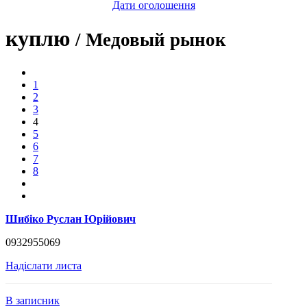
Дати оголошення
куплю
/ Медовый рынок
1
2
3
4
5
6
7
8
Шибіко Руслан Юрійович
0932955069
Надіслати листа
В записник