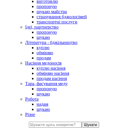
виготовлю
пропоную
шукаю майстра
страхування бджолосімей
транспортні послуги
Ідеї, партнерство
пропоную
шукаю
Література - бджільництво
куплю
обміняю
продам
Насіння медоносів
куплю насіння
обміняю насіння
продам насіння
Тара, фасування меду
пропоную
шукаю
Робота
надам
шукаю
Різне
Шукати