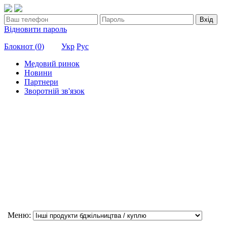
Вхід
Відновити пароль
Блокнот (
0
)
Укр
Рус
Медовий ринок
Новини
Партнери
Зворотній зв'язок
Меню: